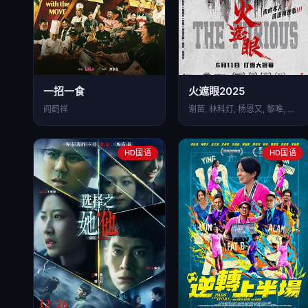
一招一食
火遮眼2025
阎鹤祥
谢苗, 林科灯, 杨恩又, 黎唯, 岩永丞威, 萨哈贾克…
HD国语
HD国语