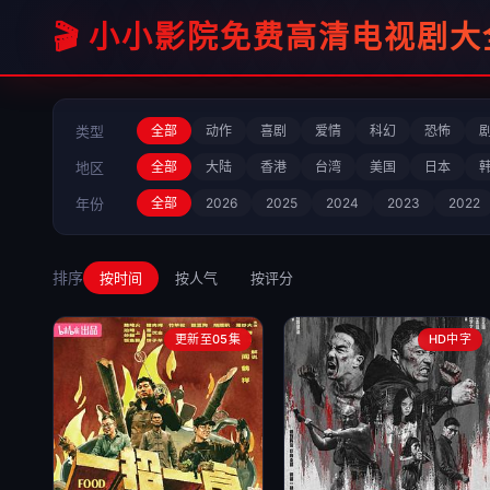
🎬 小小影院免费高清电视剧
类型
全部
动作
喜剧
爱情
科幻
恐怖
地区
全部
大陆
香港
台湾
美国
日本
年份
全部
2026
2025
2024
2023
2022
排序
按时间
按人气
按评分
更新至05集
HD中字