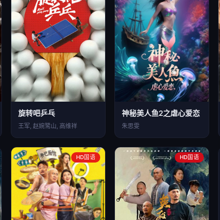
旋转吧乒乓
神秘美人鱼2之虐心爱恋
王军, 赵婉鹭山, 高维祥
朱思雯
HD国语
HD国语