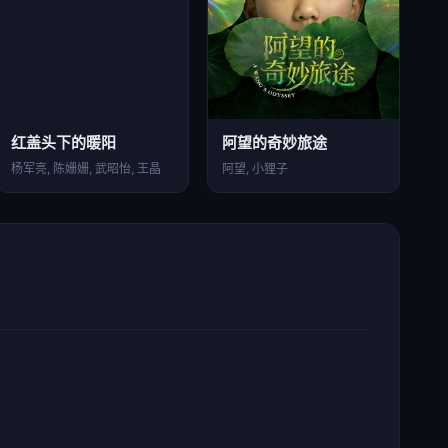
红盖头下的暖阳
阿望的奇妙旅途
杨军亮, 陈姗姗, 武昭怡, 王晶
阿望, 小狸子