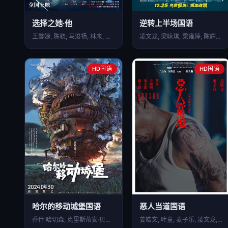
选择之她·他
逆转上半场国语
王馨婕, 陈骁, 马浚扬, 林未, 梁潇雁, 陈庭尉, …
凌文龙, 梁咏琪, 梁雍婷, 陈辉虹, 陈湛文, 朱栢康
HD国语
HD国语
哈尔的移动城堡国语
恶人当道国语
乔什·哈切森, 克里斯蒂安·贝尔, 神木隆之介, 倍赏千…
姜皓文, 叶童, 麦子乐, 凌文龙, 张松枝, 周祉君,…