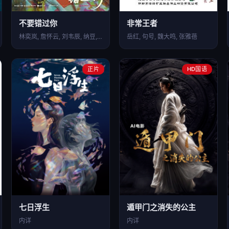
不要错过你
非常王者
林奕岚, 詹怀云, 刘韦辰, 纳豆, 阳靓, 段钧豪, …
岳红, 句号, 魏大鸣, 张雅蓓
正片
HD国语
七日浮生
遁甲门之消失的公主​
内详
内详