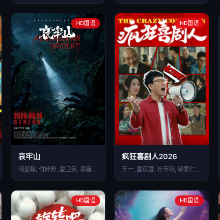
HD国语
HD国语
哀牢山
疯狂喜剧人2026
闵星翰, 付妤舒, 霍卫民, 郑嘉廷, 索微, 王硕, …
王一, 童苡萱, 杜玉明, 梁家仁, 徐少强, 闪嘉晨,…
HD国语
HD国语