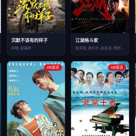
沉默不该有的样子
江湖格斗家
井畅, 赵霖舒
周天阳, 麦杉杉, 赵志凌, 杨舒米, 王若菲, 徐悦,…
HD国语
HD国语