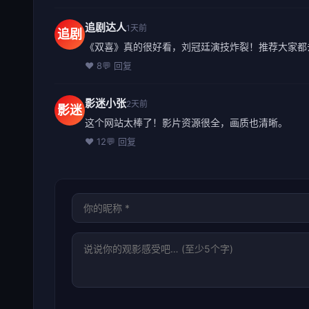
追剧达人
1天前
追剧
《双喜》真的很好看，刘冠廷演技炸裂！推荐大家都
❤️ 8
💬 回复
影迷小张
2天前
影迷
这个网站太棒了！影片资源很全，画质也清晰。
❤️ 12
💬 回复