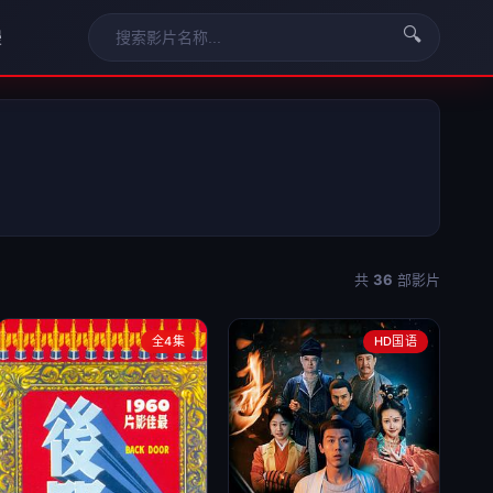
🔍
漫
共
36
部影片
全4集
HD国语