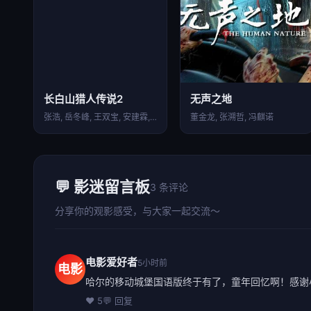
长白山猎人传说2
无声之地
张浩, 岳冬峰, 王双宝, 安建霖, 岳训宇
董金龙, 张溯哲, 冯麒诺
💬 影迷留言板
3 条评论
分享你的观影感受，与大家一起交流～
电影爱好者
5小时前
电影
哈尔的移动城堡国语版终于有了，童年回忆啊！感谢
❤️ 5
💬 回复