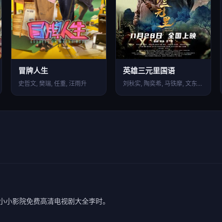
冒牌人生
英雄三元里国语
史哲文, 樊瑞, 任重, 汪雨升
刘秋实, 陶奕希, 马铁摩, 文东俊, 严屹宽, 李圣雄…
小小影院免费高清电视剧大全李时。