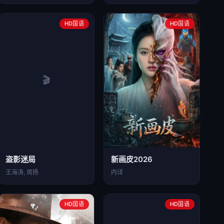
HD国语
HD国语
盗影迷局
新画皮2026
王海涛, 周扬
内详
HD国语
HD国语