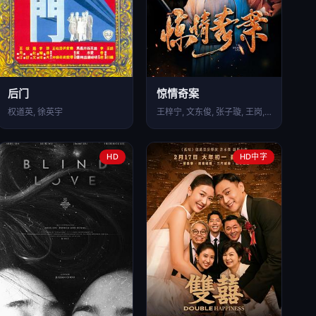
后门
惊情奇案
权道英, 徐英宇
王梓宁, 文东俊, 张子璇, 王岗, 郑初晨
HD
HD中字