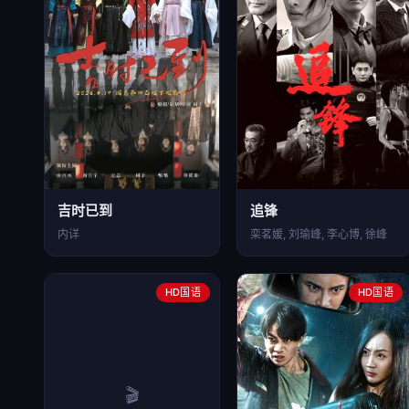
吉时已到
追锋
内详
栾茗媛, 刘瑜峰, 李心博, 徐峰
HD国语
HD国语