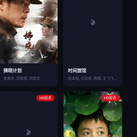
拂晓计划
时间旅馆
吴英东, 范瑞雪, 刘世华
张本煜, 王佳佳, 杨瑾, 王飞飞, 苇青
HD国语
HD国语