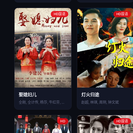
HD国语
HD国语
娶媳妇儿
灯火归途
仝刚, 仝计传, 杨莎, 牛红芬, 仝蕾, 王爱英
赵超, 林琪, 周玥, 钟文斌
HD
HD国语