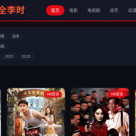
大全李时
首页
电影
电视剧
综艺
动
剧情
战争
韩国
2021
2020
HD国语
HD国语