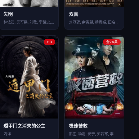
失明
双喜
林依晨, 吴可熙, 刘敬, 李铭忠, 李沐, 王渝萱, …
刘冠廷, 余香凝, 杨贵媚, 田启文, 庹宗华, 汤毓绮…
HD
全24集
遁甲门之消失的公主
极速营救
内详
邵庄, 杨羽, 安宁, 郭若寒, 李俊霆, 王冬, 骆诗…